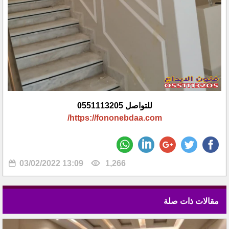
للتواصل 0551113205
https://fononebdaa.com/
03/02/2022 13:09
1,266
مقالات ذات صلة