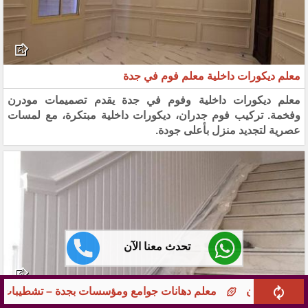
معلم ديكورات داخلية معلم فوم في جدة
معلم ديكورات داخلية وفوم في جدة يقدم تصميمات مودرن
وفخمة. تركيب فوم جدران، ديكورات داخلية مبتكرة، مع لمسات
عصرية لتجديد منزل بأعلى جودة.
تحدث معنا الآن
جوامع ومؤسسات بجدة – تشطيبات راقية 0551113205 بخبرة طويلة
ديكورات فوم في جدة