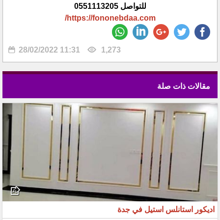
للتواصل 0551113205
https://fononebdaa.com/
28/02/2022 11:31
1,273
مقالات ذات صلة
اديكور استانلس استيل في جدة