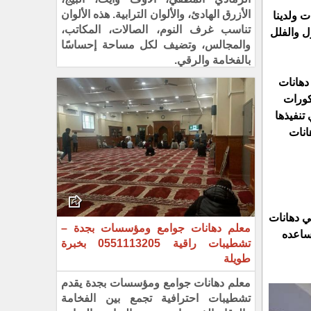
الأزرق الهادئ، والألوان الترابية. هذه الألوان
ون ابداع في مجال الدهانات والديكورات منذ اكثر من 10 سنوات ولدينا
تناسب غرف النوم، الصالات، المكاتب،
ل والفلل
والمجالس، وتضيف لكل مساحة إحساسًا
بالفخامة والرقي.
دهانات
كورات
غب في تنفيذها
انات
ني دهانات
معلم دهانات جوامع ومؤسسات بجدة –
 يساعده
تشطيبات راقية 0551113205 بخبرة
طويلة
معلم دهانات جوامع ومؤسسات بجدة يقدم
تشطيبات احترافية تجمع بين الفخامة