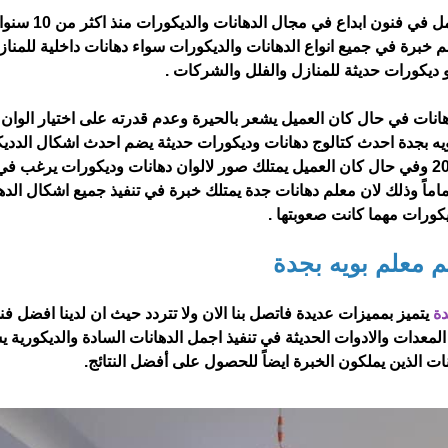
،أفضل فني دهانات بجدة ومكه ، نعمل في فن
 خبرة في جميع انواع الدهانات والديكورات سواء دهانات داخلية للمناز
و ديكورات حديثة للمنازل والفلل والشركات .
هانات في حال كان العميل يشعر بالحيرة وعدم قدرته على اختيار الوان 
ه بجدة احدث كتالوج دهانات وديكورات حديثة يضم احدث اشكال الددي
الحديثة واجمل الوان الدهانات المميزة الجديدة لعام 2022 وفي حال كان العميل يمتلك صور لالوان دهانات وديكورات ير
ماماً وذلك لان معلم دهانات جدة يمتلك خبرة في تنفيذ جميع اشكال الده
يكورات مهما كانت صعوبتها .
 معلم بويه بجدة
دة
يتميز بمميزات عديدة فاتصل بنا الان ولا تتردد حيث ان لدينا افضل ف
وات ويستخدم احدث المعدات والادوات الحديثة في تنفيذ اجمل الدهانات السادة والديكورية
 الذين يملكون الخبرة ايضاً للحصول على أفضل النتائج.