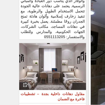
والوقار الذي يناسب دور العبادة والمباني
الرسمية. يعتمد على دهانات عالية الجودة
تتحمل الاستخدام الطويل والرطوبة، مع
تنفيذ زخارف إسلامية وألوان هادئة تمنح
الجدران روحًا مطمئنة. يعمل بخبرة كبيرة
في دهانات المساجد، مكاتب الشركات،
الجهات الحكومية، والمدارس وللطلب
والاستفسار: 0551113205
مقاول دهانات داخلية بجدة – تشطيبات
فاخرة مع الضمان