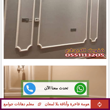
تحدث معنا الآن
معلم دهانات جوامع ومؤسسات بجدة – تشطيبات راقية 0551113205 بخبرة طويلة