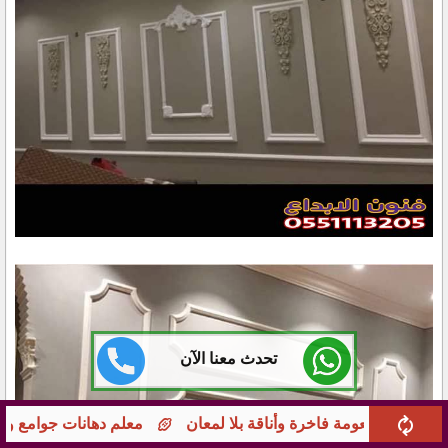
تحدث معنا الآن
معلم دهانات جوامع ومؤسسات بجدة – تشطيبات راقية 0551113205 بخبرة طويلة