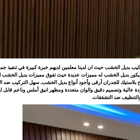
يب بديل الخشب حيث ان لدينا معلمين لديهم خبرة كبيرة في تنفيذ جميع
ديكور بديل الخشب له مميزات عديدة حيث تفوق مميزات بديل الخشب ا
بلاستيك للجدران أرقى وأجود أنواع بديل الخشب, سهل التركيب ضد ال
ة عالية وتصميم دقيق والوان متعددة ومظهر انيق أملس وناعم قابل ل
التنظيف ضد التشققات.