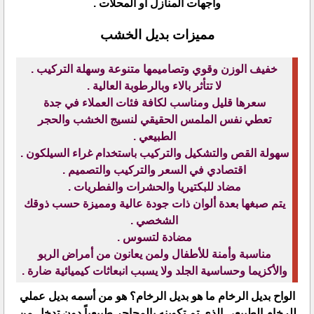
واجهات المنازل أو المحلات .
مميزات بديل الخشب
خفيف الوزن وقوي وتصاميمها متنوعة وسهلة التركيب .
لا تتأثر بالاء وبالرطوبة العالية .
سعرها قليل ومناسب لكافة فئات العملاء في جدة
تعطي نفس الملمس الحقيقي لنسيج الخشب والحجر
الطبيعي .
سهولة القص والتشكيل والتركيب باستخدام غراء السيلكون .
اقتصادي في السعر والتركيب والتصميم .
مضاد للبكتيريا والحشرات والفطريات .
يتم صبغها بعدة ألوان ذات جودة عالية ومميزة حسب ذوقك
الشخصي .
مضادة لتسوس .
مناسبة وأمنة للأطفال ولمن يعانون من أمراض الربو
والأكزيما وحساسية الجلد ولا يسبب انبعاثات كيميائية ضارة .
الواح بديل الرخام ما هو بديل الرخام؟ هو من أسمه بديل عملي
للرخام الطبيعي الذي تم تكوينه بالمحاجر طبيعياً دون تدخل من