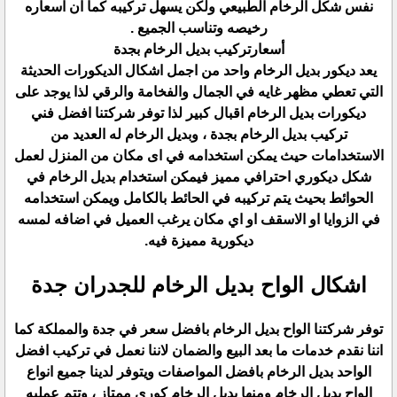
نفس شكل الرخام الطبيعي ولكن يسهل تركيبه كما ان اسعاره
رخيصه وتناسب الجميع .
أسعارتركيب بديل الرخام بجدة
يعد ديكور بديل الرخام واحد من اجمل اشكال الديكورات الحديثة
التي تعطي مظهر غايه في الجمال والفخامة والرقي لذا يوجد على
ديكورات بديل الرخام اقبال كبير لذا توفر شركتنا افضل فني
تركيب بديل الرخام بجدة ، وبديل الرخام له العديد من
الاستخدامات حيث يمكن استخدامه في اى مكان من المنزل لعمل
شكل ديكوري احترافي مميز فيمكن استخدام بديل الرخام في
الحوائط بحيث يتم تركيبه في الحائط بالكامل ويمكن استخدامه
في الزوايا او الاسقف او اي مكان يرغب العميل في اضافه لمسه
ديكورية مميزة فيه.
اشكال الواح بديل الرخام للجدران جدة
توفر شركتنا الواح بديل الرخام بافضل سعر في جدة والمملكة كما
اننا نقدم خدمات ما بعد البيع والضمان لاننا نعمل في تركيب افضل
الواحد بديل الرخام بافضل المواصفات ويتوفر لدينا جميع انواع
الواح بديل الرخام ومنها بديل الرخام كوري ممتاز ، وتتم عمليه