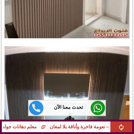
تحدث معنا الآن
معلم دهانات جوامع ومؤسسات بجدة – تشطيبات راقية 0551113205 بخبرة طويلة