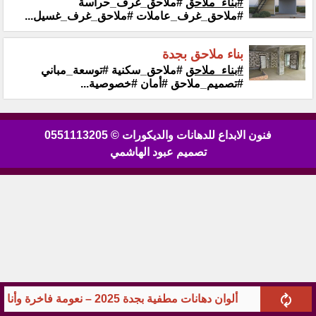
#بناء_ملاحق
#ملاحق_غرف_حراسة
#ملاحق_غرف_عاملات #ملاحق_غرف_غسيل...
بناء ملاحق بجدة
#بناء_ملاحق
#ملاحق_سكنية #توسعة_مباني
#تصميم_ملاحق #أمان #خصوصية...
فنون الابداع للدهانات والديكورات © 0551113205
تصميم عبود الهاشمي
ألوان دهانات مطفية بجدة 2025 – نعومة فاخرة وأناقة بلا لمعان