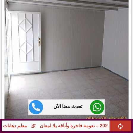
تحدث معنا الآن
معلم دهانات جوامع ومؤسسات بجدة – تشطيبات راقية 0551113205 بخ