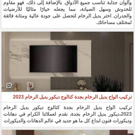
وألوان جذابة تناسب جميع الأذواق. بالإضافة إلى ذلك، فهو مقاوم
للخدوش وسهل الصيانة، مما يجعله خيارًا مثاليًا للأرضيات
والجدران. اختر بديل الرخام لتحصل على جودة عالية ومتانة فائقة
لمختلف مساحاتك.
تركيب الواح بديل الرخام بجدة كتالوج ديكور بديل الرخام 2023
تركيب الواح بديل الرخام بجدة كتالوج ديكور بديل الرخام
2023،ديكور بديل الرخام بجدة، نقدم لعملائنا الكرام في دهانات
وديكورات فنون ابداع كل ما هو جديد في عالم الدهانات والديكورات