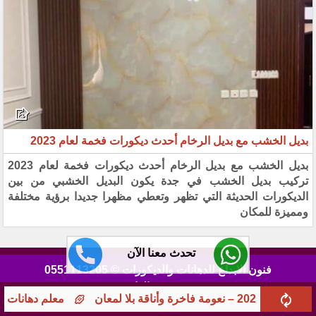
بديل الخشب مع بديل الرخام أحدث ديكورات فخمة لعام 2023
بديل الخشب مع بديل الرخام أحدث ديكورات فخمة لعام 2023
تركيب بديل الخشب في جدة يكون البديل الخشبي من بين
الديكورات الحديثة التي تظهر وتعطي مظهرا جديدا برؤية مختلفة
ومميزة للمكان
تحدث معنا الآن
فنون الابداع للدهانات والديكورات © 0551113205
تصميم عبود الهاشمي
معلم دهانات جوامع ومؤسسات بجدة – تشطيبات راقية 0551113205 بخبرة 