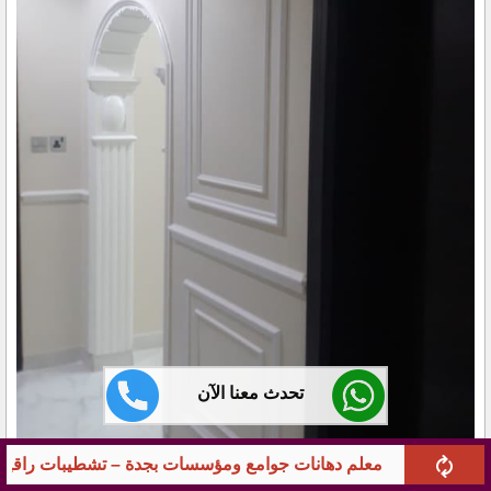
تحدث معنا الآن
ع ومؤسسات بجدة – تشطيبات راقية 0551113205 بخبرة طويلة