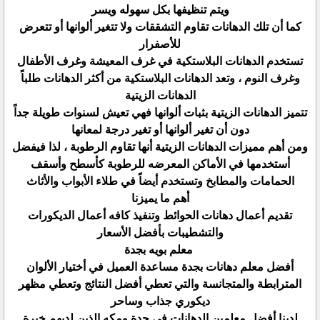
ويتم تنظيفها بكل سهوله ويسر
كما أن تلك الدهانات تقاوم التشققات ولا تتغير ألوانها أو تتعرض
للأصفرار
تستخدم الدهانات البلاستكية في غرف المعيشة وغرف الأطفال
وغرف النوم ، وتعد الدهانات البلاستكية من أكثر الدهانات طلباً
الدهانات الزيتية
تتميز الدهانات الزيتية بثبات ألوانها فهي تعيش لسنوات طويلة جداً
دون أن تغير ألوانها أو تغير درجة لمعانها
ومن أهم مميزات الدهانات الزيتية أنها تقاوم الرطوبة ، لذا فيفضل
أستخدمها في الأماكن المعرضه للرطوبة كأسطح وأسقف
الحمامات والمطابخ وتستخدم أيضاً في طلاء الأبواب والأثاث
أهم ما يميزنا
تقديم أعمال دهانات الحوائط وتنفيذ كافه أعمال الديكورات
والتشطيبات بأفضل الأسعار
معلم بويه بجدة
أفضل معلم دهانات بجدة مساعدة العميل في أختيار الألوان
المترابطة والمتجانسة والتي تعطي أفضل النتائج وتعطي مظهر
ديكوري جذاب وساحر
لدينا أفضل معلمين الدهانات في جدة ومكه الذين لديهم خبرة