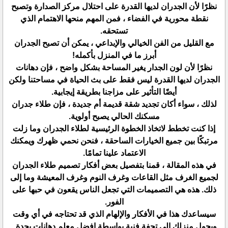
نظرًا لأن الجدران لديها القدرة على احتلال مركز الصدارة وتصبح
نقطة محورية في الفضاء ، فمن المهم منحها الاهتمام الذي
تستحقه.
مع القليل من الفن الخيالي والإبداعي ، يمكن أن تصبح الجدران
أبرز ما في المنزل بأكمله!
نظرًا لأن لون الجدار يغير المساحة بشكل واضح ، فإن دهانات
الجدران لديها القدرة ليس فقط على بث الحياة في مساحتنا ولكن
أيضًا التأثير على مزاجنا بطريقة إيجابية.
لذلك ، سواء أكان تجديد شقة قديمة أم جديدة ، فإن طلاء جدران
مسكنك الحالي يصبح أولوية.
إذا كنت تخطط لاتخاذ الخطوة الرئيسية لطلاء الجدران وما زلت
مرتبكًا بين جميع الخيارات الساحقة ، فنحن نحمي ظهرك ويمكنك
الاعتماد علينا تمامًا.
في هذه المقالة ، قمنا بتفصيل بعض أفكار تصميم طلاء الجدران
لجميع الغرف مثل القاعات وغرف النوم وغرف المعيشة وما إلى
ذلك. هذه هي التصميمات التي تجعل الناس يقعون في حبها على
الفور.
سيساعدك هذا في الأفكار والإلهام الذي قد تحتاجه في أي وقت
ويحول منزلك إلى تحفة فنية بواسطة افضل معلم دهانات بجدة .