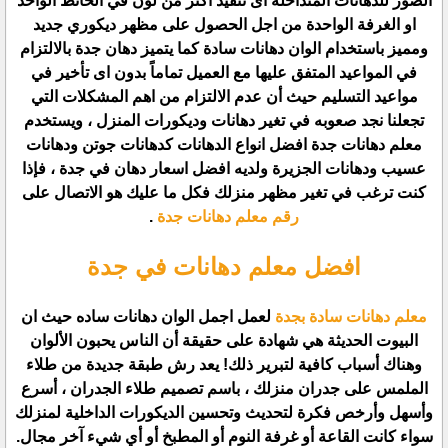
الصور للدهانات المتداخله اى تنفيذ اكثر من لون في الحائط الواحد
او الغرفة الواحدة من اجل الحصول على مظهر ديكوري جديد
ومميز باستخدام الوان دهانات سادة كما يتميز دهان جدة بالالتزام
في المواعيد المتفق عليها مع العميل تماماً بدون اى تأخير في
مواعيد التسليم حيث أن عدم الالتزام من اهم المشكلات التي
تجعلنا نجد صعوبه في تغير دهانات وديكورات المنزل ، ويستخدم
معلم دهانات جدة افضل انواع الدهانات كدهانات جوتن ودهانات
عسيب ودهانات الجزيرة ولديه افضل اسعار دهان في جدة ، فإذا
كنت ترغب في تغير مظهر منزلك فكل ما عليك هو الاتصال على
رقم معلم دهانات جدة
.
افضل معلم دهانات في جدة
معلم دهانات سادة بجدة
لعمل اجمل الوان دهانات ساده حيث ان
البيوت الحديثة هي شهادة على حقيقة أن الناس يحبون الألوان
وهناك أسباب كافية لتبرير ذلك! يعد رش طبقة جديدة من طلاء
الملمس على جدران منزلك ، باسم تصميم طلاء الجدران ، أسرع
وأسهل وأرخص فكرة لتحديث وتحسين الديكورات الداخلية لمنزلك
سواء كانت القاعة أو غرفة النوم أو المطبخ أو أي شيء آخر مجال.