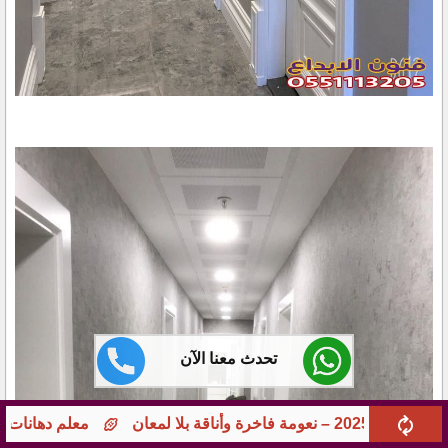
تحدث معنا الآن
معلم دهانات جوامع ومؤسسات بجدة – تشطيبات راقية 551113205