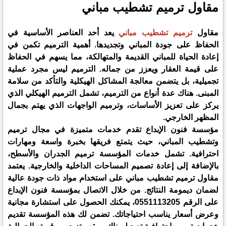
مقاول ترميم تشطيب مباني
مقاول
ترميم تشطيب مباني
يعد أحد العناصر الأساسية في
الحفاظ على جودة المباني وتجديدها. أهمية الترميم تكمن في
إعادة الحياة للمباني القديمة والمتهالكة، مما يسهم في الحفاظ
على قيمة العقار ويعزز من جماله. الترميم ليس مجرد عملية
تجميلية، بل يتضمن معالجة المشاكل الهيكلية والتأكد من سلامة
المبنى. هناك عدة أنواع من الترميم، تشمل الترميم الهيكلي الذي
يركز على تعزيز الأساسات، وترميم الواجهات الذي يهتم بجمال
المظهر الخارجي.
مؤسسة فنون الإبداع تقدم خدمات متميزة في مجال ترميم
وتشطيب المباني، حيث يتمتع فريقها بخبرة واسعة ومهارات
احترافية. تشمل خدمات المؤسسة ترميم الجدران والأسطح،
بالإضافة إلى إعادة تصميم المساحات الداخلية والخارجية. يعتمد
مقاول ترميم تشطيب مباني على استخدام مواد ذات جودة عالية
لضمان ديمومة النتائج. من خلال الاتصال بمؤسسة فنون الإبداع
على الرقم 0551113205، يمكنك الحصول على استشارة مجانية
وعرض أسعار يناسب احتياجاتك. تضمن لك هذه المؤسسة تقديم