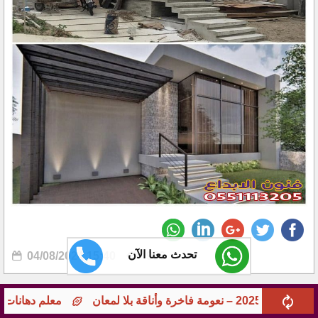
تحدث معنا الآن
04/08/2024 15:40
956
معلم دهانات جوامع ومؤسسات بجدة – تشطيبات راقية 0551113205 بخبرة طو
فنون الابداع