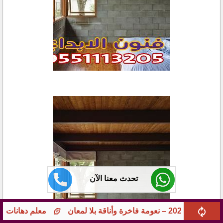
تحدث معنا الآن
معلم دهانات جوامع ومؤسسات بجدة – تشطيبات راقية 0551113205 بخبرة