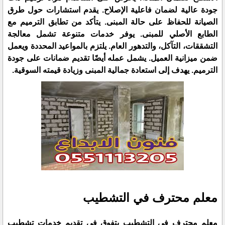
جودة عالية لضمان فاعلية الإصلاح. يقدم استشارات حول طرق
الصيانة للحفاظ على حالة المبنى. يتأكد من تطابق الترميم مع
الطابع الأصلي للمبنى. يوفر خدمات متنوعة تشمل معالجة
التشققات، التآكل، والتدهور العام. يلتزم بالمواعيد المحددة ويعمل
ضمن ميزانية العميل. يشمل عمله أيضًا تقديم ضمانات على جودة
الترميم. يهدف إلى استعادة جمالية المبنى وزيادة قيمته السوقية.
معلم محترف في التشطيب
معلم محترف في التشطيب يتفوق في تقديم خدمات تشطيب