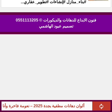
#بناء_منازل #إنشاءات #تطوير_عقاري...
فنون الابداع للدهانات والديكورات © 0551113205
تصميم عبود الهاشمي
ألوان دهانات مطفية بجدة 2025 – نعومة فاخرة وأناقة بلا لمعان