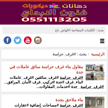
الرئيسية
بحث : #غرف_حراسة
مقاول بناء غرف حراسة سائق عاملات في
جدة
#غرف_حراسة
#غرف_سائقين #غرف_عاملات
#بناء_غرف #جدة #تركيب_غرف #أمان_المرافق...
#غرف_حراسة
_جدة #خدمات_المقاولات...
بناء ملاحق بجدة
#غرف_حراسة
#مساحات_إضافية #عقارات