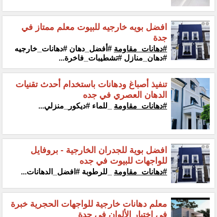
افضل بويه خارجيه للبيوت معلم ممتاز في
جدة
#دهانات_مقاومة
#أفضل_دهان #دهانات_خارجيه
#دهان_منازل #تشطيبات_فاخرة...
تنفيذ أصباغ ودهانات باستخدام أحدث تقنيات
الدهان العصري في جده
#دهانات_مقاومة
_للماء #ديكور_منزلي...
افضل بوية للجدران الخارجية - بروفايل
للواجهات للبيوت في جده
#دهانات_مقاومة
_للرطوبة #افضل_الدهانات...
معلم دهانات خارجية للواجهات الحجرية خبرة
في اختيار الألوان في جدة