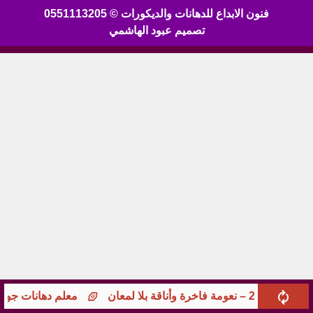
فنون الابداع للدهانات والديكورات © 0551113205
تصميم عبود الهاشمي
 وأناقة بلا لمعان
معلم دهانات جوامع ومؤسس