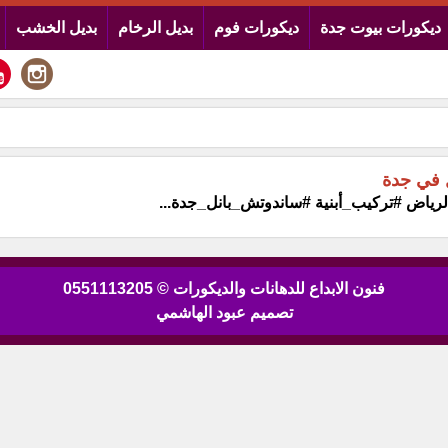
ديكورات بيوت جدة
ديكورات فوم
بديل الرخام
بديل الخشب
 في جدة
رياض #تركيب_أبنية #ساندوتش_بانل_جدة...
فنون الابداع للدهانات والديكورات © 0551113205
تصميم عبود الهاشمي