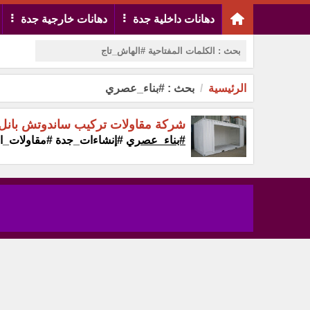
دهانات داخلية جدة
دهانات خارجية جدة
الرئيسية
بحث : #بناء_عصري
شركة مقاولات تركيب ساندوتش بانل
#بناء_عصري
#إنشاءات_جدة #مقاولات_ال