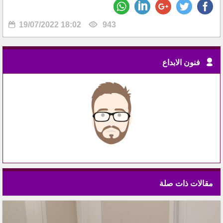
19/07/2022 18:02
943
فنون الابداع
مقالات ذات صلة