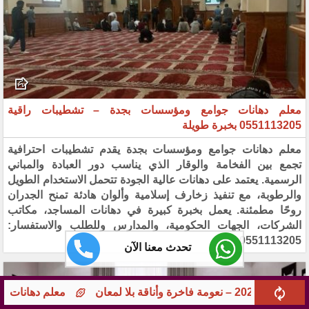
معلم دهانات جوامع ومؤسسات بجدة – تشطيبات راقية
0551113205 بخبرة طويلة
معلم دهانات جوامع ومؤسسات بجدة يقدم تشطيبات احترافية
تجمع بين الفخامة والوقار الذي يناسب دور العبادة والمباني
الرسمية. يعتمد على دهانات عالية الجودة تتحمل الاستخدام الطويل
والرطوبة، مع تنفيذ زخارف إسلامية وألوان هادئة تمنح الجدران
روحًا مطمئنة. يعمل بخبرة كبيرة في دهانات المساجد، مكاتب
الشركات، الجهات الحكومية، والمدارس وللطلب والاستفسار:
0551113205
تحدث معنا الآن
معلم دهانات جوامع ومؤسسات بجدة – تشطيبات راقية 551113205