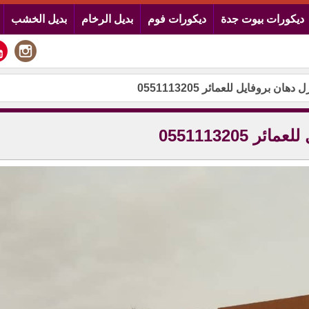
ديكورات بيوت جدة
ديكورات فوم
بديل الرخام
بديل الخشب
ن بروفايل للعمائر 0551113205
0551113205