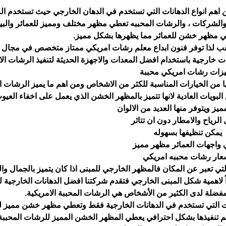
 اهم انواع الدهانات التي تستخدم في الدهان الخارجي حيث تستخدم ا
ر والشركات ، والرشات المحببه تعطي مظهر مختلف ومميز للعمائر وال
ي مظهر خشن للعمائر مما يظهرها بشكل مميز.
 صعب لذا توفر فنون ابداع معلم رشات امريكي ممتاز متخصص في مجال ا
خارجية باستخدام افضل المعدات والاجهزة الحديثة لتنفيذ الرشات الام
زات رشات امريكي محببة
ها من الخيارات المناسبة للكثر من الاشخاص ومن اهم ما يميز الرشات ا
يات العادية لانها تتميز بالمظهر الخشن الذي يعمل على اخفاء العيو
يز ويتوفر منها العديد من الالوان
الرياح والامطار دون ان تتاثر
يمكن تنظيفها بسهوله
واجهات العمائر مظهر مميز
عار رشات محببه امريكي
 التي تعبر عن المكان فالمظهر الخارجي للمبنى اذا كان يتميز بالجمال وا
 لاهمية شكل المبنى الخارجي فتقدم شركتنا افضل الدهانات الخارجية 
المفضلة لدى الكثير من الأشخاص هي الرشات المحببة الامريكية.
نات التي تستخدم في الدهانات الخارجية فقط وتعطي مظهر خشن مميز لل
يتم تنفيذها بشكل احترافي يعطي المظهر الخشن المميز للرشات المحببة