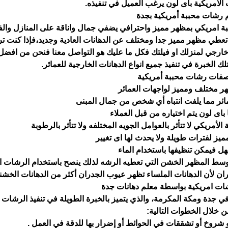
 الامريكية باى لون يرغب العميل في تنفيذه.
 رشات محببة أمريكية بجدة
ة امريكي بمظهر مميز واحترافي يضفي جمال واناقة على المنازل والف
عطي مظهر مميز جدا ومختلف عن الدهانات العادية وجديد،فإذا كنت 
خارجي لمنزلك او فيلتك فكل ما عليك هو التواصل معنا فنحن من افض
تلك الخبرة في تنفيذ جميع انواع الدهانات الخارجية للعمائر.
فات رشات محببة أمريكية
 مختلف ومميز لواجهات العمائر
ر مما يلفت انتباه أي شخص من جمال المبنى
 باى لون يتم اختياره من قبل العملاء
الأمريكي لا تتأثر بالعوامل الجويه المختلفه ولا تتأثر بالرطوبة
ميز لفترات طويلة ولا يحدث لها اى تغيير
ل فيمكن تنظيفها باستخدام الماء
سط المظهر الخشن التي تعطيه الرشه لذلك ينصح باستخدام الرشات ال
ران لأن الدهانات الملساء تظهر عيوب الجدران أكثر من الدهانات الخشن
ات امريكية بواسطة معلم دهانات جدة
ي جدة ومكة المكرمة، والذي يتميز بالخبرة الطويلة في تنفيذ الرشات ا
 خلال الخطوات التالية:
أو شروخ أو تشققات في الحوائط أو إضرار بها للدقة في العمل .