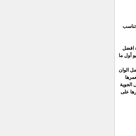
 تناسب
ة افضل
و أول ما
ضل الوان
عمرها
 الجوية
رها على