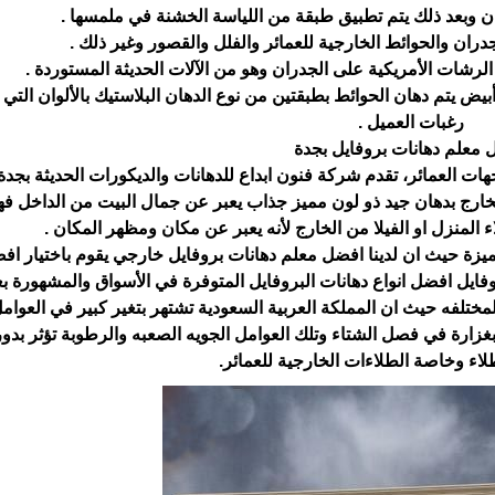
هان وبعد ذلك يتم تطبيق طبقة من اللياسة الخشنة في ملمسها .
لجدران والحوائط الخارجية للعمائر والفلل والقصور وغير ذلك .
شات الأمريكية على الجدران وهو من الآلات الحديثة المستوردة .
 أبيض يتم دهان الحوائط بطبقتين من نوع الدهان البلاستيك بالألوان التي
رغبات العميل .
 معلم دهانات بروفايل بجدة
ات العمائر، تقدم شركة فنون ابداع للدهانات والديكورات الحديثة بجد
ارج بدهان جيد ذو لون مميز جذاب يعبر عن جمال البيت من الداخل فه
ء المنزل او الفيلا من الخارج لأنه يعبر عن مكان ومظهر المكان .
يزة حيث ان لدينا افضل معلم دهانات بروفايل خارجي يقوم باختيار اف
وفايل افضل انواع دهانات البروفايل المتوفرة في الأسواق والمشهورة ب
لمختلفه حيث ان المملكة العربية السعودية تشتهر بتغير كبير في العوامل
غزارة في فصل الشتاء وتلك العوامل الجويه الصعبه والرطوبة تؤثر بدو
لاء وخاصة الطلاءات الخارجية للعمائر.