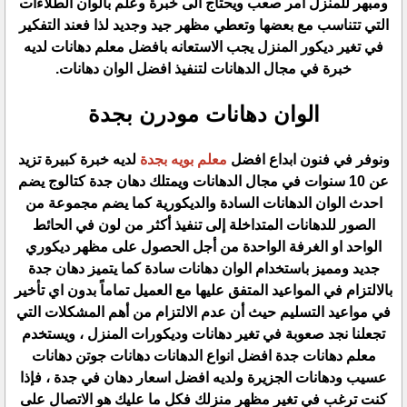
ومبهر للمنزل أمر صعب ويحتاج الى خبرة وعلم بالوان الطلاءات
التي تتناسب مع بعضها وتعطي مظهر جيد وجديد لذا فعند التفكير
في تغير ديكور المنزل يجب الاستعانه بافضل معلم دهانات لديه
خبرة في مجال الدهانات لتنفيذ افضل الوان دهانات.
الوان دهانات مودرن بجدة
ونوفر في فنون ابداع افضل
معلم بويه بجدة
لديه خبرة كبيرة تزيد
عن 10 سنوات في مجال الدهانات ويمتلك دهان جدة كتالوج يضم
احدث الوان الدهانات السادة والديكورية كما يضم مجموعة من
الصور للدهانات المتداخلة إلى تنفيذ أكثر من لون في الحائط
الواحد او الغرفة الواحدة من أجل الحصول على مظهر ديكوري
جديد ومميز باستخدام الوان دهانات سادة كما يتميز دهان جدة
بالالتزام في المواعيد المتفق عليها مع العميل تماماً بدون اي تأخير
في مواعيد التسليم حيث أن عدم الالتزام من أهم المشكلات التي
تجعلنا نجد صعوبة في تغير دهانات وديكورات المنزل ، ويستخدم
معلم دهانات جدة افضل انواع الدهانات دهانات جوتن دهانات
عسيب ودهانات الجزيرة ولديه افضل اسعار دهان في جدة ، فإذا
كنت ترغب في تغير مظهر منزلك فكل ما عليك هو الاتصال على