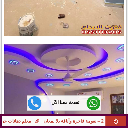
تحدث معنا الآن
معلم دهانات جوامع ومؤسسات بجدة – تشطيبات راقية 51113205