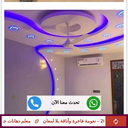
تحدث معنا الآن
معلم دهانات جوامع ومؤسسات بجدة – تشطيبات راقية 51113205