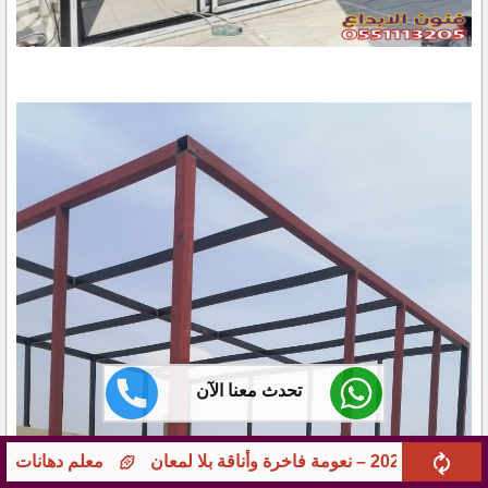
تحدث معنا الآن
معلم دهانات جوامع ومؤسسات بجدة – تشطيبات راقية 0551113205 بخبرة