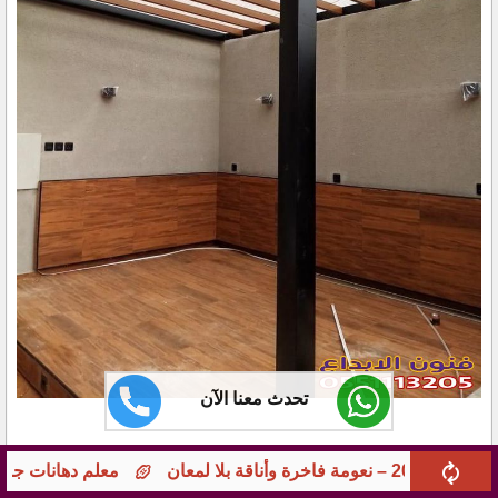
تحدث معنا الآن
معلم دهانات جوامع ومؤسسات بجدة – تشطيبات راقية 0551113205 بخبرة 