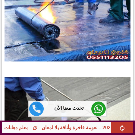
تحدث معنا الآن
معلم دهانات جوامع ومؤسسات بجدة – تشطيبات راقية 0551113205 بخبر