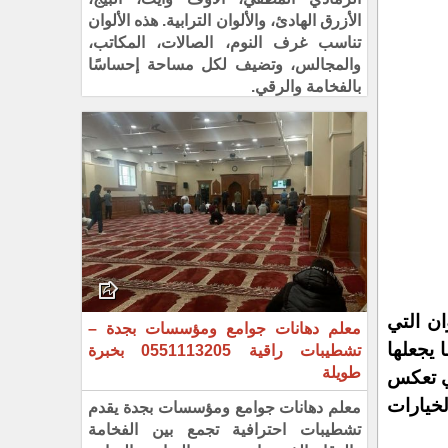
الأزرق الهادئ، والألوان الترابية. هذه الألوان
تناسب غرف النوم، الصالات، المكاتب،
والمجالس، وتضيف لكل مساحة إحساسًا
بالفخامة والرقي.
ن التي
معلم دهانات جوامع ومؤسسات بجدة –
 يجعلها
تشطيبات راقية 0551113205 بخبرة
طويلة
تي تعكس
خيارات
معلم دهانات جوامع ومؤسسات بجدة يقدم
تشطيبات احترافية تجمع بين الفخامة