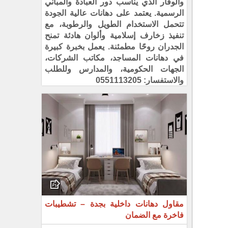
والوقار الذي يناسب دور العبادة والمباني
الرسمية. يعتمد على دهانات عالية الجودة
تتحمل الاستخدام الطويل والرطوبة، مع
تنفيذ زخارف إسلامية وألوان هادئة تمنح
الجدران روحًا مطمئنة. يعمل بخبرة كبيرة
في دهانات المساجد، مكاتب الشركات،
الجهات الحكومية، والمدارس وللطلب
والاستفسار: 0551113205
مقاول دهانات داخلية بجدة – تشطيبات
فاخرة مع الضمان