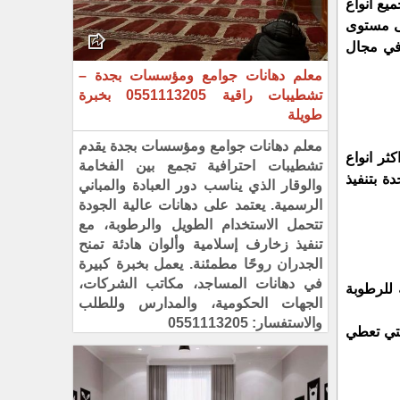
ميع انواع
لى مستوى
 في مجال
معلم دهانات جوامع ومؤسسات بجدة –
تشطيبات راقية 0551113205 بخبرة
طويلة
معلم دهانات جوامع ومؤسسات بجدة يقدم
ثر انواع
تشطيبات احترافية تجمع بين الفخامة
ة بتنفيذ
والوقار الذي يناسب دور العبادة والمباني
الرسمية. يعتمد على دهانات عالية الجودة
تتحمل الاستخدام الطويل والرطوبة، مع
تنفيذ زخارف إسلامية وألوان هادئة تمنح
الجدران روحًا مطمئنة. يعمل بخبرة كبيرة
في دهانات المساجد، مكاتب الشركات،
 للرطوبة
الجهات الحكومية، والمدارس وللطلب
والاستفسار: 0551113205
لتي تعطي