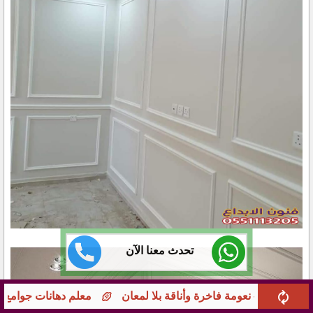
تحدث معنا الآن
معلم دهانات جوامع ومؤسسات بجدة – تشطيبات راقية 0551113205 بخبرة طوي