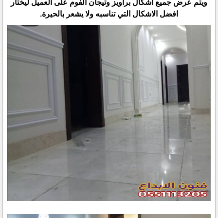
ويتم عرض جميع اشكال براويز وتيجان الفوم على العميل ليختار
افضل الاشكال التي تناسبه ولا يشعر بالحيرة.